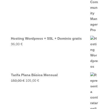
era:
es:
600,00 €.
420,00 €.
Hosting Wordpress + SSL + Dominio gratis
96,00
€
Tarifa Plana Básica Mensual
El
El
150,00
€
105,00
€
precio
precio
original
actual
era:
es:
150,00 €.
105,00 €.