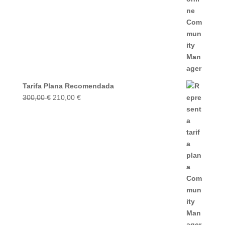
Tarifa Plana Recomendada
El
El
300,00
€
210,00
€
precio
precio
original
actual
era:
es:
300,00 €.
210,00 €.