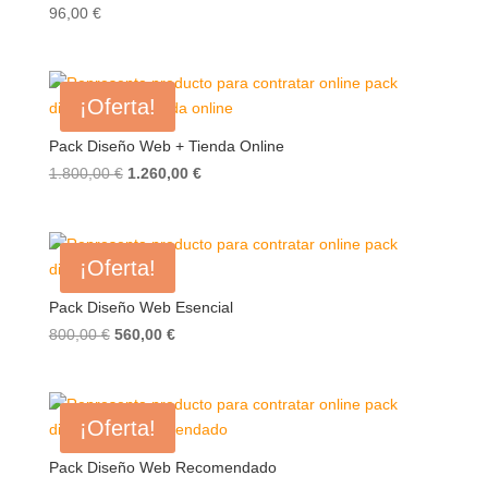
96,00
€
¡Oferta!
Pack Diseño Web + Tienda Online
El
El
1.800,00
€
1.260,00
€
precio
precio
original
actual
era:
es:
¡Oferta!
1.800,00 €.
1.260,00 €.
Pack Diseño Web Esencial
El
El
800,00
€
560,00
€
precio
precio
original
actual
era:
es:
¡Oferta!
800,00 €.
560,00 €.
Pack Diseño Web Recomendado