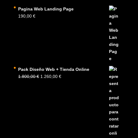
Pagina Web Landing Page
190,00
€
Pack Diseño Web + Tienda Online
El
El
1.800,00
€
1.260,00
€
precio
precio
original
actual
era:
es:
1.800,00 €.
1.260,00 €.