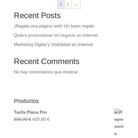
1
2
→
600,00 €.
420,00 €.
Recent Posts
¡Regala una página web! Un buen regalo
Quiero promocionar mi negocio en Internet
Marketing Digital y Visibilidad en Internet
Recent Comments
No hay comentarios que mostrar.
Productos
Tarifa Plana Pro
El
El
600,00
€
420,00
€
precio
precio
original
actual