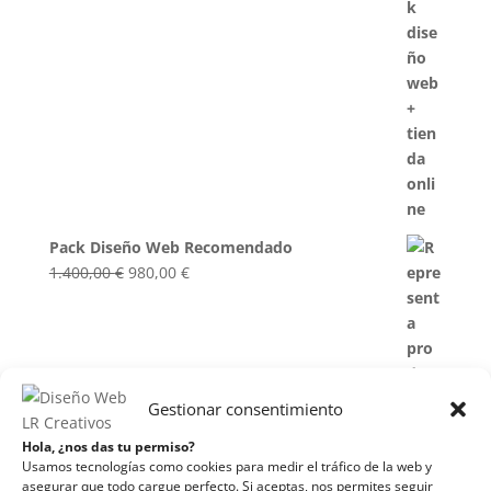
Pack Diseño Web Recomendado
El
El
1.400,00
€
980,00
€
precio
precio
original
actual
era:
es:
1.400,00 €.
980,00 €.
Gestionar consentimiento
Hola, ¿nos das tu permiso?
Usamos tecnologías como cookies para medir el tráfico de la web y
asegurar que todo cargue perfecto. Si aceptas, nos permites seguir