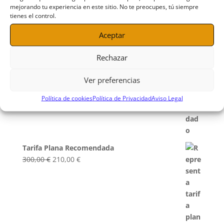
mejorando tu experiencia en este sitio. No te preocupes, tú siempre
tienes el control.
Aceptar
Rechazar
Ver preferencias
Política de cookies
Política de Privacidad
Aviso Legal
Tarifa Plana Recomendada
El
El
300,00
€
210,00
€
precio
precio
original
actual
era:
es:
300,00 €.
210,00 €.