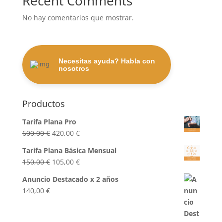
Recent Comments
No hay comentarios que mostrar.
Necesitas ayuda? Habla con
nosotros
Productos
Tarifa Plana Pro
El
El
600,00
€
420,00
€
precio
precio
Tarifa Plana Básica Mensual
original
actual
El
El
150,00
€
105,00
€
era:
es:
precio
precio
600,00 €.
420,00 €.
Anuncio Destacado x 2 años
original
actual
140,00
€
era:
es:
150,00 €.
105,00 €.