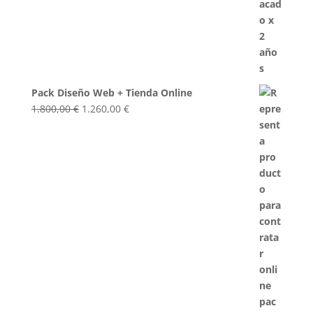
Pack Diseño Web + Tienda Online
El
El
1.800,00
€
1.260,00
€
precio
precio
original
actual
era:
es:
1.800,00 €.
1.260,00 €.