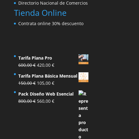
Directorio Nacional de Comercios
Tienda Online
Contrata online 30% descuento
Tarifa Plana Pro
El
El
600,00
€
420,00
€
precio
precio
Tarifa Plana Básica Mensual
original
actual
El
El
150,00
€
105,00
€
era:
es:
precio
precio
600,00 €.
420,00 €.
Pack Diseño Web Esencial
original
actual
El
El
800,00
€
560,00
€
era:
es:
precio
precio
150,00 €.
105,00 €.
original
actual
era:
es:
800,00 €.
560,00 €.